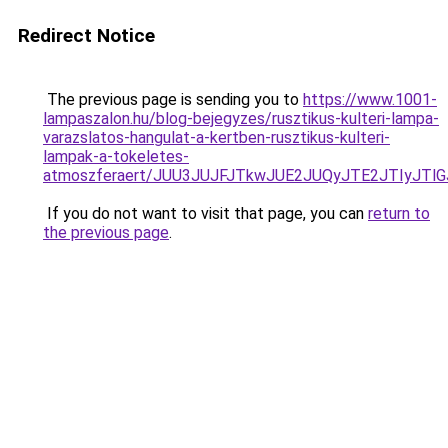
Redirect Notice
The previous page is sending you to
https://www.1001-
lampaszalon.hu/blog-bejegyzes/rusztikus-kulteri-lampa-
varazslatos-hangulat-a-kertben-rusztikus-kulteri-
lampak-a-tokeletes-
atmoszferaert/JUU3JUJFJTkwJUE2JUQyJTE2JTIyJT
If you do not want to visit that page, you can
return to
the previous page
.