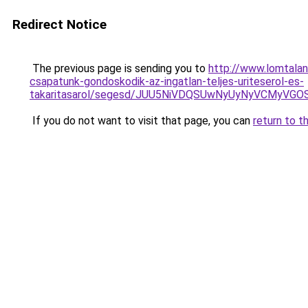
Redirect Notice
The previous page is sending you to
http://www.lomtalan
csapatunk-gondoskodik-az-ingatlan-teljes-uriteserol-es-
takaritasarol/segesd/JUU5NiVDQSUwNyUyNyVCMy
If you do not want to visit that page, you can
return to t