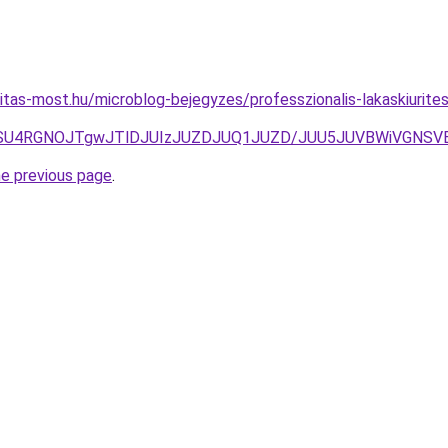
itas-most.hu/microblog-bejegyzes/professzionalis-lakaskiurite
VGOSU4RGNOJTgwJTlDJUIzJUZDJUQ1JUZD/JUU5JUVBWiVGN
he previous page
.