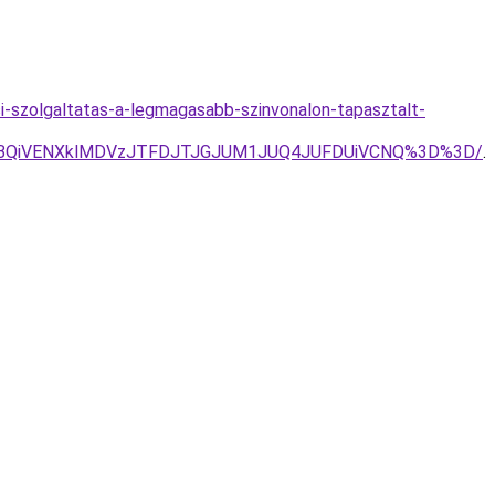
si-szolgaltatas-a-legmagasabb-szinvonalon-tapasztalt-
SVBQiVENXklMDVzJTFDJTJGJUM1JUQ4JUFDUiVCNQ%3D%3D/
.