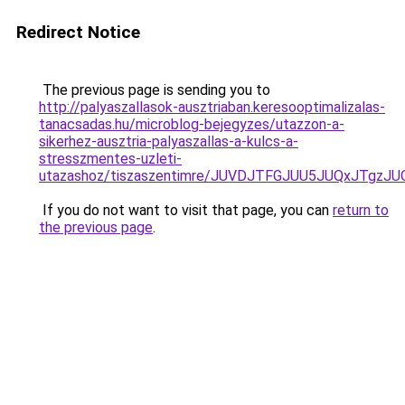
Redirect Notice
The previous page is sending you to
http://palyaszallasok-ausztriaban.keresooptimalizalas-
tanacsadas.hu/microblog-bejegyzes/utazzon-a-
sikerhez-ausztria-palyaszallas-a-kulcs-a-
stresszmentes-uzleti-
utazashoz/tiszaszentimre/JUVDJTFGJUU5JUQxJTg
If you do not want to visit that page, you can
return to
the previous page
.